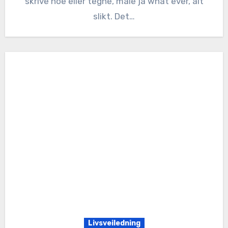
skrive noe eller tegne, male ja what ever, alt
slikt. Det…
Livsveiledning