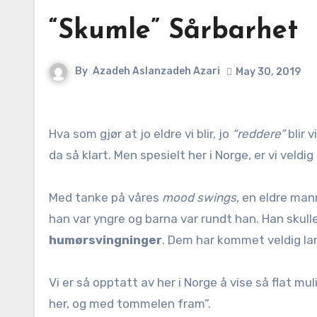
“Skumle” Sårbarhet
By
Azadeh Aslanzadeh Azari
May 30, 2019
Hva som gjør at jo eldre vi blir, jo
“reddere”
blir 
da så klart. Men spesielt her i Norge, er vi veldi
Med tanke på våres
mood swings
, en eldre man
han var yngre og barna var rundt han. Han skull
humørsvingninger
. Dem har kommet veldig lan
Vi er så opptatt av her i Norge å vise så flat mul
her, og med tommelen fram”.