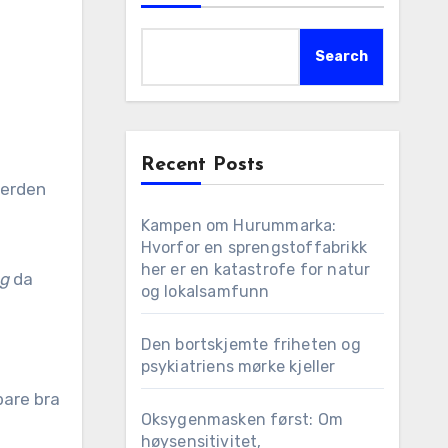
Search
Recent Posts
 verden
Kampen om Hurummarka:
Hvorfor en sprengstoffabrikk
her er en katastrofe for natur
g
da
og lokalsamfunn
Den bortskjemte friheten og
psykiatriens mørke kjeller
 bare bra
Oksygenmasken først: Om
høysensitivitet,