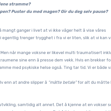
klene stramme?
roppen? Puster du med magen?
Gir du deg selv pause?
å mangt ganger i livet at vi ikke våger helt å vise våres
gentlig trenger trygghet i fra vi er liten, slik at vi kan 
. Men når mange voksne er likevel multi traumatisert inkl
traumene sine enn å presse dem vekk. Hvis en brekker f
 samme med psykiske helse også. Ting tar tid. Vi er både 
v enn at andre slipper å
“måtte betale”
for alt du måtte
 utvikling, samtidig alt annet. Det å kjenne at en vokser 