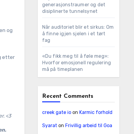
generasjonstraumer og det
disiplinerte tunnelsynet
Når auditoriet blir et sirkus: Om
hen og
å finne igjen sjelen i et tørt
fag
«Du fikk meg til å føle meg»:
g etter
Hvorfor emosjonell regulering
må på timeplanen
Recent Comments
creek gate io
on
Karmic forhold
er. <3
Syarat
on
Frivillig arbeid til Goa
en.