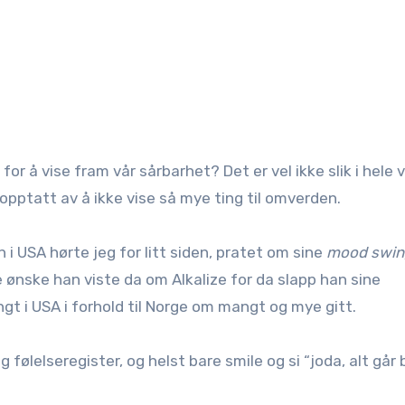
vi for å vise fram vår sårbarhet? Det er vel ikke slik i hele
g opptatt av å ikke vise så mye ting til omverden.
n i USA hørte jeg for litt siden, pratet om sine
mood swin
e ønske han viste da om Alkalize for da slapp han sine
gt i USA i forhold til Norge om mangt og mye gitt.
ig følelseregister, og helst bare smile og si “joda, alt går