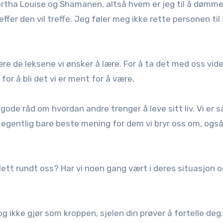
rtha Louise og Shamanen, altså hvem er jeg til å dømme
er den vil treffe. Jeg føler meg ikke rette personen til
ære de leksene vi ønsker å lære. For å ta det med oss vid
 for å bli det vi er ment for å være.
r gode råd om hvordan andre trenger å leve sitt liv. Vi er så
 jo egentlig bare beste mening for dem vi bryr oss om, ogs
er lett rundt oss? Har vi noen gang vært i deres situasjon 
g ikke gjør som kroppen, sjelen din prøver å fortelle de