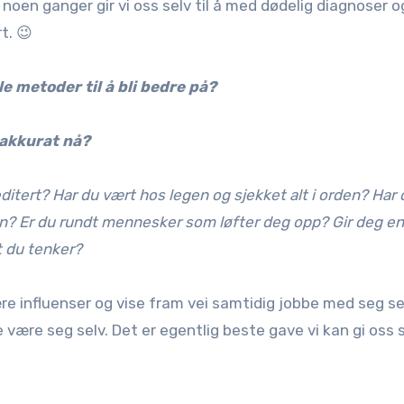
v, noen ganger gir vi oss selv til å med dødelig diagnoser o
t. 😉
e metoder til å bli bedre på?
 akkurat nå?
itert? Har du vært hos legen og sjekket alt i orden? Har
søvn? Er du rundt mennesker som løfter deg opp? Gir deg en
t du tenker?
re influenser og vise fram vei samtidig jobbe med seg se
 være seg selv. Det er egentlig beste gave vi kan gi oss 