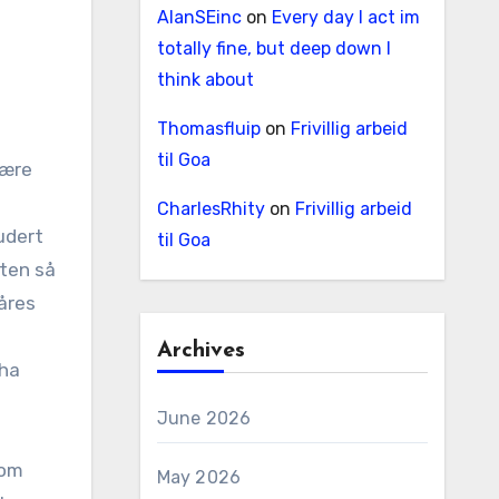
AlanSEinc
on
Every day I act im
totally fine, but deep down I
think about
Thomasfluip
on
Frivillig arbeid
til Goa
være
CharlesRhity
on
Frivillig arbeid
udert
til Goa
oten så
våres
Archives
 ha
June 2026
som
May 2026