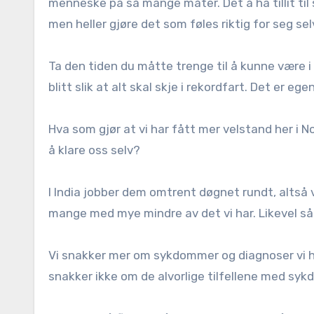
menneske på så mange måter. Det å ha tillit til s
men heller gjøre det som føles riktig for seg sel
Ta den tiden du måtte trenge til å kunne være i 
blitt slik at alt skal skje i rekordfart. Det er eg
Hva som gjør at vi har fått mer velstand her i N
å klare oss selv?
I India jobber dem omtrent døgnet rundt, altså va
mange med mye mindre av det vi har. Likevel så 
Vi snakker mer om sykdommer og diagnoser vi ha
snakker ikke om de alvorlige tilfellene med syk