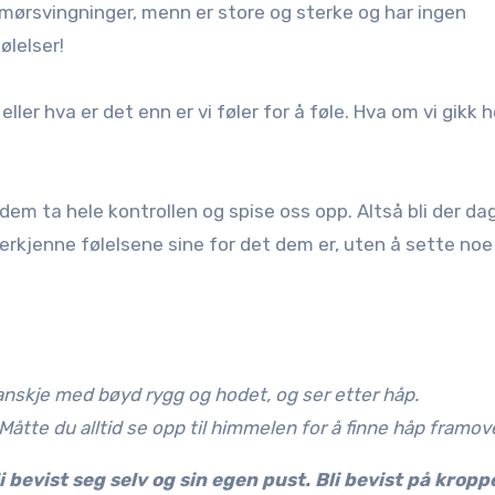
ørsvingninger, menn er store og sterke og har ingen
ølelser!
ler hva er det enn er vi føler for å føle. Hva om vi gikk 
la dem ta hele kontrollen og spise oss opp. Altså bli der da
erkjenne følelsene sine for det dem er, uten å sette noe
skje med bøyd rygg og hodet, og ser etter håp.
tte du alltid se opp til himmelen for å finne håp framov
i bevist seg selv og sin egen pust. Bli bevist på kropp