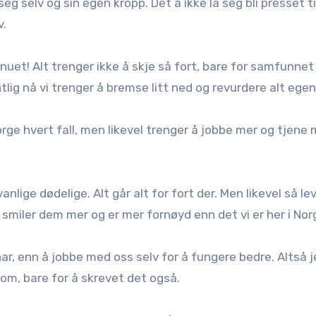
eg selv og sin egen kropp. Det å ikke la seg bli presset ti
v.
nuet! Alt trenger ikke å skje så fort, bare for samfunnet
entlig nå vi trenger å bremse litt ned og revurdere alt egen
orge hvert fall, men likevel trenger å jobbe mer og tjene 
nlige dødelige. Alt går alt for fort der. Men likevel så le
smiler dem mer og er mer fornøyd enn det vi er her i Nor
r, enn å jobbe med oss selv for å fungere bedre. Altså j
dom, bare for å skrevet det også.