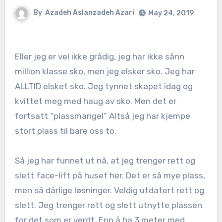
By
Azadeh Aslanzadeh Azari
May 24, 2019
Eller jeg er vel ikke grådig, jeg har ikke sånn
million klasse sko, men jeg elsker sko. Jeg har
ALLTID elsket sko. Jeg tynnet skapet idag og
kvittet meg med haug av sko. Men det er
fortsatt “plassmangel” Altså jeg har kjempe
stort plass til bare oss to.
Så jeg har funnet ut nå, at jeg trenger rett og
slett face-lift på huset her. Det er så mye plass,
men så dårlige løsninger. Veldig utdatert rett og
slett. Jeg trenger rett og slett utnytte plassen
for det som er verdt. Enn å ha 3 meter med