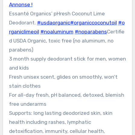
Annonse !
Essanté Organics’ pHresh Coconut Lime
Deodorant.
#usdaorganic
#organiccoconutoil
#o
rganiclimeoil
#noaluminum
#noparabens
Certifie
d USDA Organic, toxic free (no aluminum, no
parabens)
3 month supply deodorant stick for men, women
and kids
Fresh unisex scent, glides on smoothly, won’t
stain clothes
For all-day fresh, pH balanced, detoxed, blemish
free underarms
Supports: long lasting deodorized skin, skin
health including rashes, lymphatic
detoxification, immunity, cellular health,