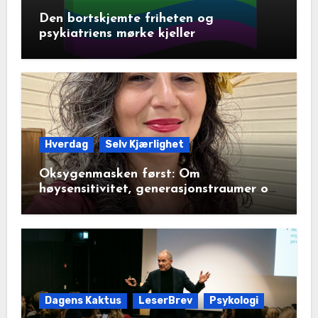
Den bortskjemte friheten og
psykiatriens mørke kjeller
Hverdag
Selv Kjærlighet
Oksygenmasken først: Om
høysensitivitet, generasjonstraumer og
det disiplinerte tunnelsynet
Dagens Kaktus
LeserBrev
Psykologi