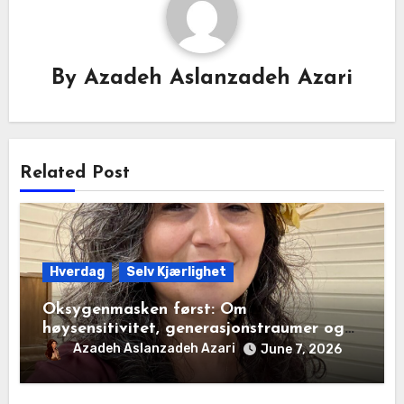
By
Azadeh Aslanzadeh Azari
Related Post
Hverdag
Selv Kjærlighet
Oksygenmasken først: Om
høysensitivitet, generasjonstraumer og
det disiplinerte tunnelsynet
Azadeh Aslanzadeh Azari
June 7, 2026