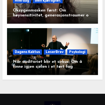
Hverdag
Selv Kjærlighet
Oksygenmasken først: Om
høysensitivitet, generasjonstraumer og
det disiplinerte tunnelsynet
Dagens Kaktus
LeserBrev
Psykologi
Når auditoriet blir et sirkus: Om å
finne igjen sjelen i et tørt fag