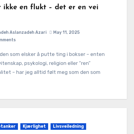
 ikke en flukt – det er en vei
deh Aslanzadeh Azari
May 11, 2025
mments
vitenskap, psykologi, religion eller “ren”
alitet – har jeg alltid følt meg som den som
etanker
Kjærlighet
Livsveiledning