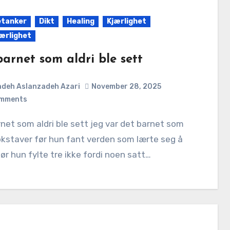
etanker
Dikt
Healing
Kjærlighet
jærlighet
arnet som aldri ble sett
deh Aslanzadeh Azari
November 28, 2025
mments
kstaver før hun fant verden som lærte seg å
før hun fylte tre ikke fordi noen satt…