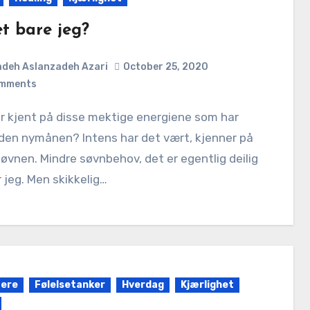
t bare jeg?
deh Aslanzadeh Azari
October 25, 2020
mments
den nymånen? Intens har det vært, kjenner på
øvnen. Mindre søvnbehov, det er egentlig deilig
 jeg. Men skikkelig…
fere
Følelsetanker
Hverdag
Kjærlighet