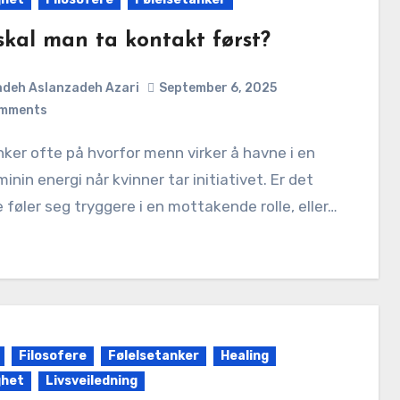
skal man ta kontakt først?
deh Aslanzadeh Azari
September 6, 2025
mments
inin energi når kvinner tar initiativet. Er det
e føler seg tryggere i en mottakende rolle, eller…
Filosofere
Følelsetanker
Healing
ghet
Livsveiledning