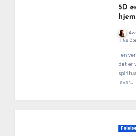
5D er
hjem
Aza
No Co
I en verden som elsker å putte ting i bokser – enten
det er 
spiritu
lever…
Følels