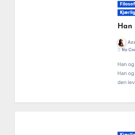
Filoso
Kjærli
Han o
Aza
No Co
Han og hun i alt vi ser I begynnelsen var det to stjerner.
Han og 
den lev
Kjærli