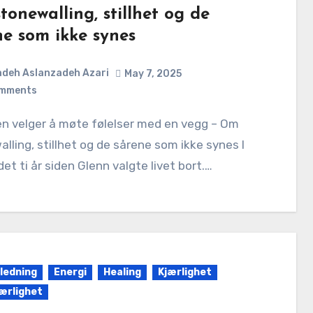
onewalling, stillhet og de
ne som ikke synes
deh Aslanzadeh Azari
May 7, 2025
mments
lling, stillhet og de sårene som ikke synes I
det ti år siden Glenn valgte livet bort.…
iledning
Energi
Healing
Kjærlighet
jærlighet