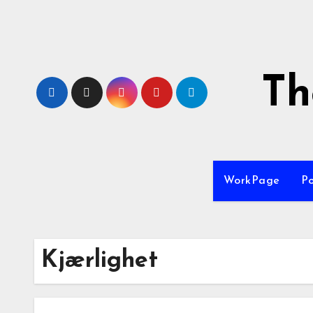
Th
WorkPage
P
Kjærlighet