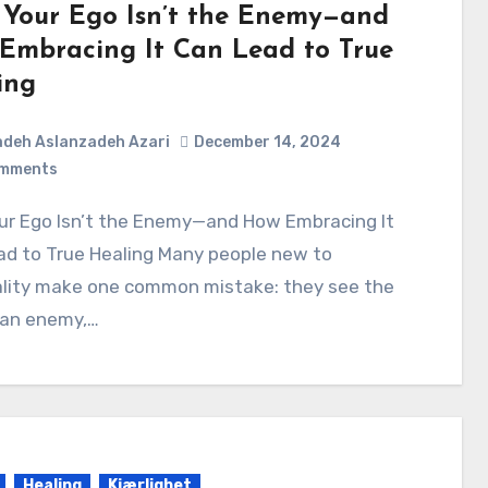
Your Ego Isn’t the Enemy—and
Embracing It Can Lead to True
ing
deh Aslanzadeh Azari
December 14, 2024
mments
ad to True Healing Many people new to
uality make one common mistake: they see the
 an enemy,…
Healing
Kjærlighet