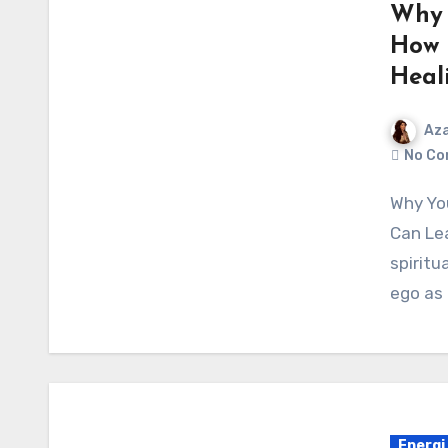
Why 
How 
Heal
Aza
No Co
Why Your Ego Isn’t the Enemy—and How Embracing It
Can Le
spirit
ego as
Energi