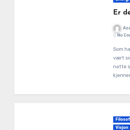
Er de
Aza
No Co
Som har kjent på disse mektige energiene som har
vært si
natte s
kjenner
Filoso
Visjon