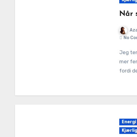
Når 
Aza
No Co
Jeg tenker ofte på hvorfor menn virker å havne i en
mer fem
fordi d
Energi
Kjærli