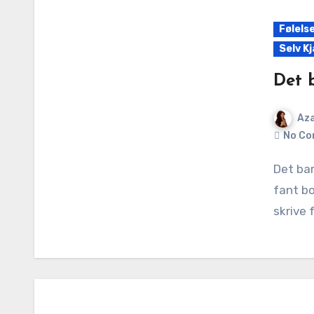
Følels
Selv K
Det b
Aza
No Co
Det barnet som aldri ble sett jeg var det barnet som
fant bo
skrive 