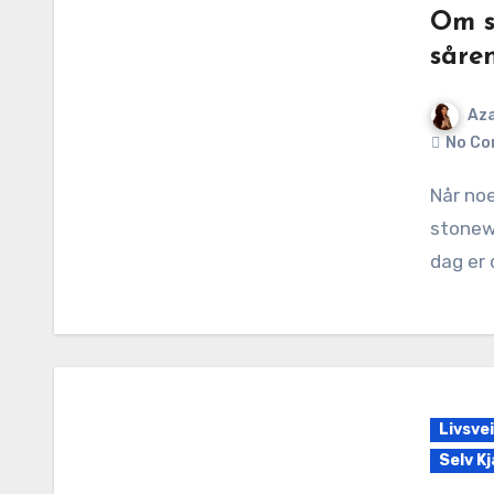
Om st
såre
Aza
No Co
Når noen velger å møte følelser med en vegg – Om
stonewa
dag er 
Livsve
Selv K