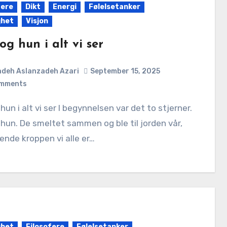
fere
Dikt
Energi
Følelsetanker
ghet
Visjon
g hun i alt vi ser
deh Aslanzadeh Azari
September 15, 2025
mments
hun. De smeltet sammen og ble til jorden vår,
ende kroppen vi alle er…
ghet
Filosofere
Følelsetanker