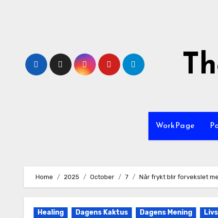
Skip
to
content
Th
WorkPage
P
Home
2025
October
7
Når frykt blir forvekslet m
Healing
Dagens Kaktus
Dagens Mening
Liv