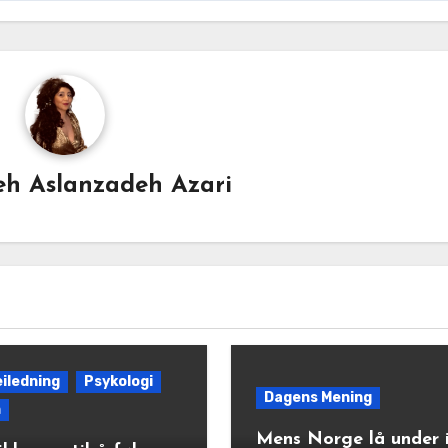
h Aslanzadeh Azari
eiledning
Psykologi
Dagens Mening
n
Mens Norge lå under i