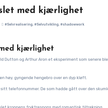
kslet med kjærlighet
#Selvrealisering
,
#Selvutvikling
,
#shadowwork
 med kjærlighet
r en høy, gyngende hengebro over en dyp kløft.
sitt telefonnummer. De som hadde gått over den skuml
et kroppens fryktrespons med romantisk tiltrekning.