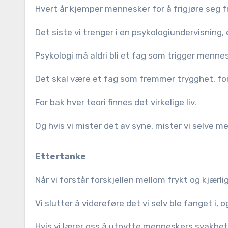
Hvert år kjemper mennesker for å frigjøre seg f
Det siste vi trenger i en psykologiundervisning,
Psykologi må aldri bli et fag som trigger mennes
Det skal være et fag som fremmer trygghet, f
For bak hver teori finnes det virkelige liv.
Og hvis vi mister det av syne, mister vi selve
Ettertanke
Når vi forstår forskjellen mellom frykt og kjærli
Vi slutter å videreføre det vi selv ble fanget i, o
Hvis vi lærer oss å utnytte menneskers svakhet, 