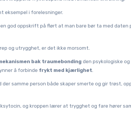
t eksempel i forelesninger.
 en god oppskrift på flørt at man bare bør ta med daten 
grep og utrygghet, er det ikke morsomt.
mekanismen bak traumebonding
den psykologiske og
gynner å forbinde
frykt med kjærlighet
.
ld der samme person både skaper smerte og gir trøst, op
ksytocin, og kroppen lærer at trygghet og fare hører s