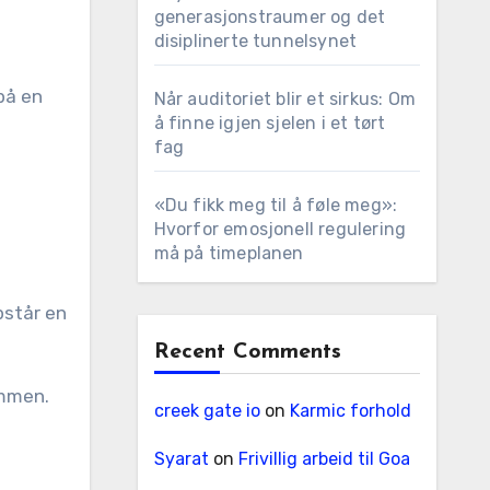
generasjonstraumer og det
disiplinerte tunnelsynet
på en
Når auditoriet blir et sirkus: Om
å finne igjen sjelen i et tørt
fag
«Du fikk meg til å føle meg»:
Hvorfor emosjonell regulering
må på timeplanen
pstår en
Recent Comments
ammen.
creek gate io
on
Karmic forhold
Syarat
on
Frivillig arbeid til Goa