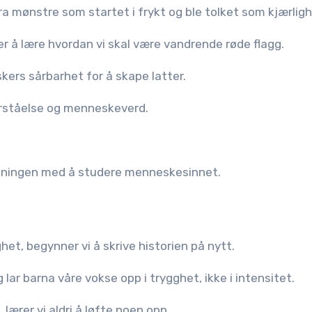
ra mønstre som startet i frykt og ble tolket som kjærligh
 er å lære hvordan vi skal være vandrende røde flagg.
kers sårbarhet for å skape latter.
orståelse og menneskeverd.
 meningen med å studere menneskesinnet.
ghet, begynner vi å skrive historien på nytt.
g lar barna våre vokse opp i trygghet, ikke i intensitet.
lærer vi aldri å løfte noen opp.