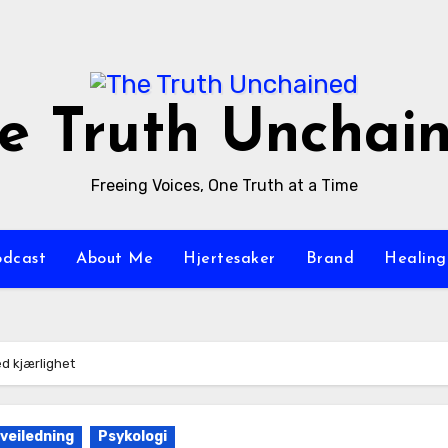
e Truth Unchai
Freeing Voices, One Truth at a Time
odcast
About Me
Hjertesaker
Brand
Healing
ed kjærlighet
sveiledning
Psykologi