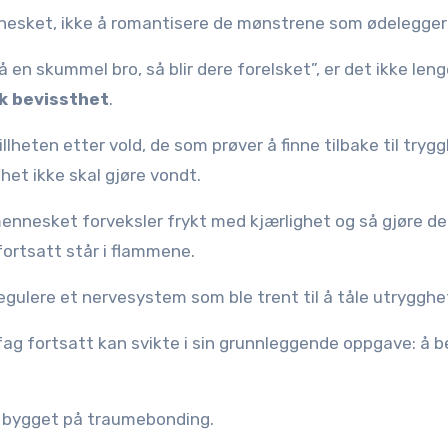
nesket, ikke å romantisere de mønstrene som ødelegger l
å en skummel bro, så blir dere forelsket”, er det ikke leng
k bevissthet
.
lheten etter vold, de som prøver å finne tilbake til trygg
het ikke skal gjøre vondt.
ennesket forveksler frykt med kjærlighet og så gjøre det
ortsatt står i flammene.
regulere et nervesystem som ble trent til å tåle utrygghe
fag fortsatt kan svikte i sin grunnleggende oppgave: å 
ner bygget på traumebonding.