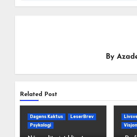
By
Azade
Related Post
Dagens Kaktus
LeserBrev
Livsv
Psykologi
Visjo