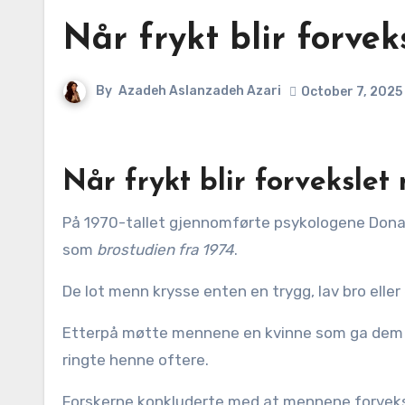
Når frykt blir forve
By
Azadeh Aslanzadeh Azari
October 7, 2025
Når frykt blir forvekslet
På 1970-tallet gjennomførte psykologene Donald Dutton og Arthur Aron et eksperiment som senere ble kjent
som
brostudien fra 1974
.
De lot menn krysse enten en trygg, lav bro elle
Etterpå møtte mennene en kvinne som ga dem 
ringte henne oftere.
Forskerne konkluderte med at mennene forveksl