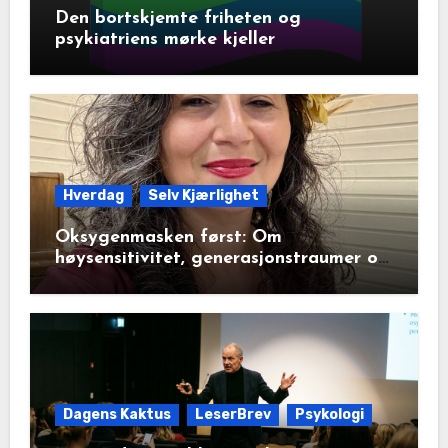
Den bortskjemte friheten og
psykiatriens mørke kjeller
Hverdag
Selv Kjærlighet
Oksygenmasken først: Om
høysensitivitet, generasjonstraumer og
det disiplinerte tunnelsynet
Dagens Kaktus
LeserBrev
Psykologi