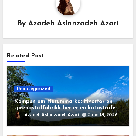
By
Azadeh Aslanzadeh Azari
Related Post
Uncategorized
Kampen om Hurummarka: Hvorfor en
sprengstoffabrikk her er en katastrofe
for natur og lokalsamfunn
Azadeh Aslanzadeh Azari
June 13, 2026