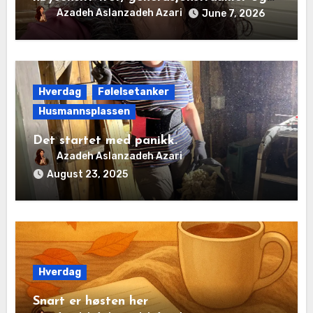
det disiplinerte tunnelsynet
Azadeh Aslanzadeh Azari
June 7, 2026
Hverdag
Følelsetanker
Husmannsplassen
Det startet med panikk.
Azadeh Aslanzadeh Azari
August 23, 2025
Hverdag
Snart er høsten her