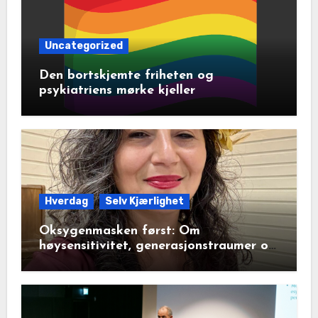
Uncategorized
Den bortskjemte friheten og
psykiatriens mørke kjeller
Hverdag
Selv Kjærlighet
Oksygenmasken først: Om
høysensitivitet, generasjonstraumer og
det disiplinerte tunnelsynet