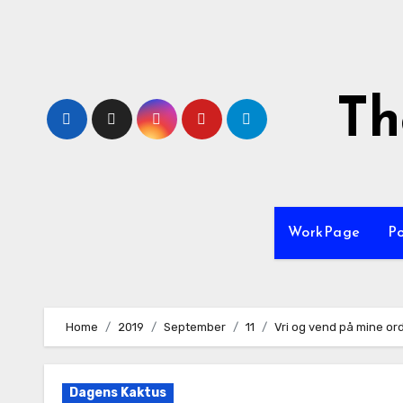
Skip
to
content
Th
WorkPage
P
Home
2019
September
11
Vri og vend på mine or
Dagens Kaktus