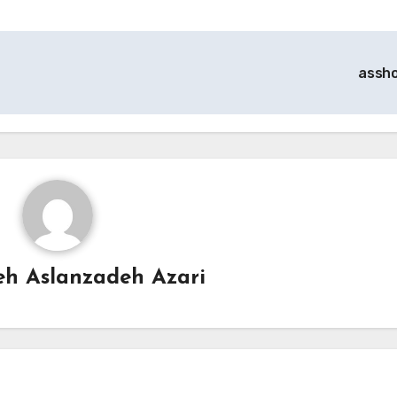
assh
h Aslanzadeh Azari