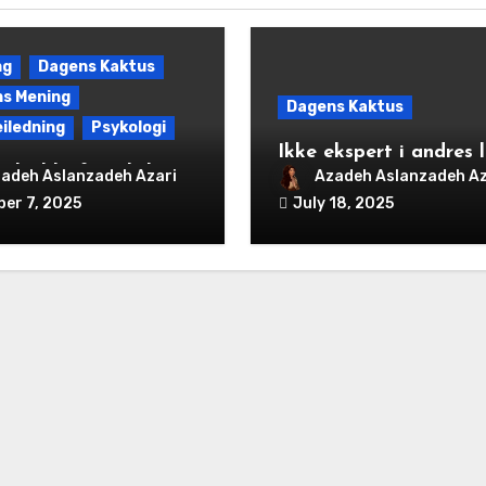
ng
Dagens Kaktus
s Mening
Dagens Kaktus
eiledning
Psykologi
Ikke ekspert i andres l
ykt blir forvekslet
adeh Aslanzadeh Azari
Azadeh Aslanzadeh Az
jærlighet
ber 7, 2025
July 18, 2025