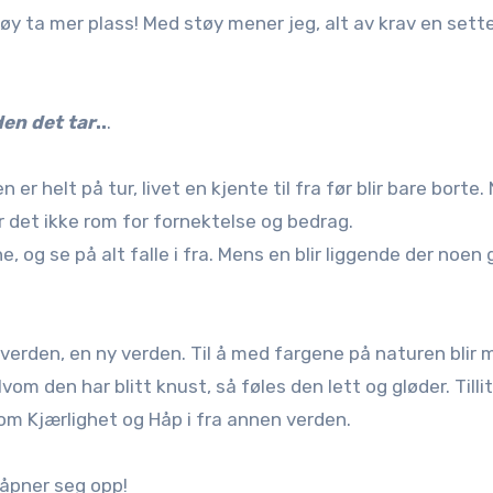
øy ta mer plass! Med støy mener jeg, alt av krav en setter
den det tar
..
.
r helt på tur, livet en kjente til fra før blir bare borte.
r det ikke rom for fornektelse og bedrag.
, og se på alt falle i fra. Mens en blir liggende der noen
verden, en ny verden. Til å med fargene på naturen blir 
lvom den har blitt knust, så føles den lett og gløder. Tilli
 som Kjærlighet og Håp i fra annen verden.
åpner seg opp!