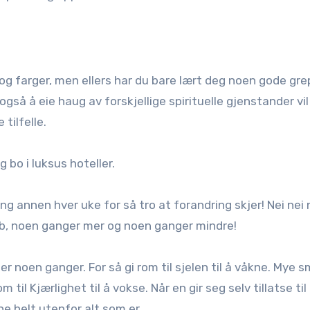
s og farger, men ellers har du bare lært deg noen gode gr
så å eie haug av forskjellige spirituelle gjenstander vil
tilfelle.
g bo i luksus hoteller.
ing annen hver uke for så tro at forandring skjer! Nei nei n
obb, noen ganger mer og noen ganger mindre!
er noen ganger. For så gi rom til sjelen til å våkne. Mye s
til Kjærlighet til å vokse. Når en gir seg selv tillatse til
ne helt utenfor alt som er.