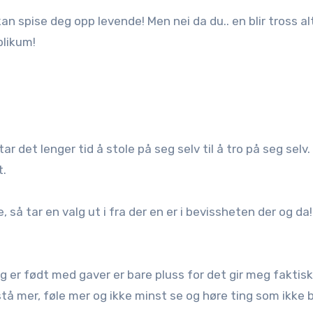
an spise deg opp levende! Men nei da du.. en blir tross a
blikum!
ar det lenger tid å stole på seg selv til å tro på seg selv
t.
å tar en valg ut i fra der en er i bevissheten der og da!
eg er født med gaver er bare pluss for det gir meg faktisk
stå mer, føle mer og ikke minst se og høre ting som ikke b