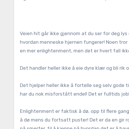
Veien hit går ikke gjennom at du ser for deg ly
hvordan menneske hjernen fungerer! Noen tror og
en mer enlightenment, men det er hvert fall ikke 
Det handler heller ikke å eie dyre klær og bli rik o
Det hjelper heller ikke å fortelle seg selv gode t
har du nok misforstått endel! Det er fulltids j
Enlightenment er faktisk å dø, opp til flere gang
å dø mens du fortsatt puster! Det er da en gir rom 
på smerter, til å kjenne på hvordan det er å hav