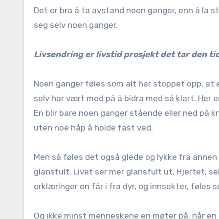
Det er bra å ta avstand noen ganger, enn å la st
seg selv noen ganger.
Livsendring er livstid prosjekt det tar den ti
Noen ganger føles som alt har stoppet opp, at en e
selv har vært med på å bidra med så klart. Her e
En blir bare noen ganger stående eller ned på kne
uten noe håp å holde fast ved.
Men så føles det også glede og lykke fra annen 
glansfult. Livet ser mer glansfult ut. Hjertet, se
erklæringer en får i fra dyr, og innsekter, føles
Og ikke minst menneskene en møter på, når en 