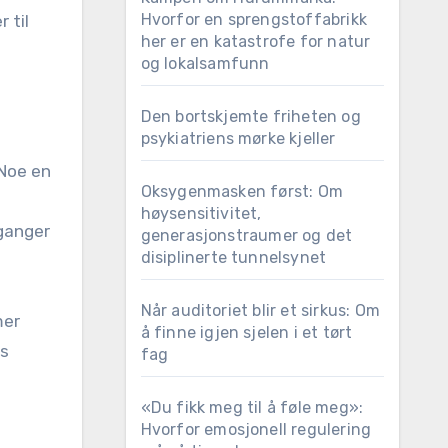
Hvorfor en sprengstoffabrikk
 til
her er en katastrofe for natur
og lokalsamfunn
Den bortskjemte friheten og
psykiatriens mørke kjeller
 Noe en
Oksygenmasken først: Om
høysensitivitet,
 ganger
generasjonstraumer og det
disiplinerte tunnelsynet
Når auditoriet blir et sirkus: Om
mer
å finne igjen sjelen i et tørt
ts
fag
«Du fikk meg til å føle meg»:
Hvorfor emosjonell regulering