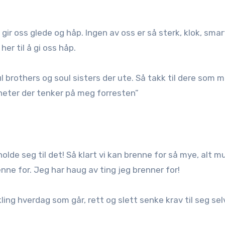
ir oss glede og håp. Ingen av oss er så sterk, klok, smar
her til å gi oss håp.
l brothers og soul sisters der ute. Så takk til dere som 
gheter der tenker på meg forresten”
olde seg til det! Så klart vi kan brenne for så mye, alt mul
ne for. Jeg har haug av ting jeg brenner for!
ling hverdag som går, rett og slett senke krav til seg sel