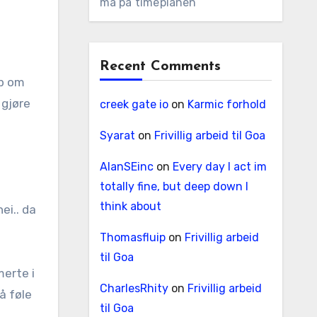
må på timeplanen
Recent Comments
ep om
 gjøre
creek gate io
on
Karmic forhold
Syarat
on
Frivillig arbeid til Goa
AlanSEinc
on
Every day I act im
totally fine, but deep down I
think about
ei.. da
Thomasfluip
on
Frivillig arbeid
til Goa
merte i
CharlesRhity
on
Frivillig arbeid
 å føle
til Goa