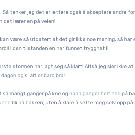
. Så tenker jeg det er lettere også å akseptere andre fo
en det lærer en på veien!
 kan være så utdatert at det gir ikke noe mening, så har 
rbli i den tilstanden en har funnet trygghet i!
erste stormen har lagt seg så klart! Altså jeg sier ikke at
 dagen og si alt er bare bra!
vnet så mangt ganger på kne og noen ganger helt ned på b
kunne bli på bakken, uten å klare å sette meg selv opp på 