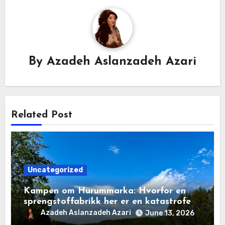
By
Azadeh Aslanzadeh Azari
Related Post
Uncategorized
Kampen om Hurummarka: Hvorfor en
sprengstoffabrikk her er en katastrofe
for natur og lokalsamfunn
Azadeh Aslanzadeh Azari
June 13, 2026