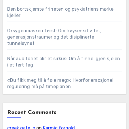
Den bortskjemte friheten og psykiatriens mørke
kjeller
Oksygenmasken først: Om høysensitivitet,
generasjonstraumer og det disiplinerte
tunnelsynet
Når auditoriet blir et sirkus: Om å finne igjen sjelen
i et tørt fag
«Du fikk meg til å føle meg»: Hvorfor emosjonell
regulering må på timeplanen
Recent Comments
creek gate io
on
Karmic forhold