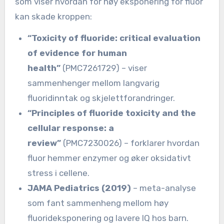
som viser hvordan for høy eksponering for fluor
kan skade kroppen:
“Toxicity of fluoride: critical evaluation
of evidence for human
health”
(PMC7261729) – viser
sammenhenger mellom langvarig
fluoridinntak og skjelettforandringer.
“Principles of fluoride toxicity and the
cellular response: a
review”
(PMC7230026) – forklarer hvordan
fluor hemmer enzymer og øker oksidativt
stress i cellene.
JAMA Pediatrics (2019)
– meta-analyse
som fant sammenheng mellom høy
fluorideksponering og lavere IQ hos barn.