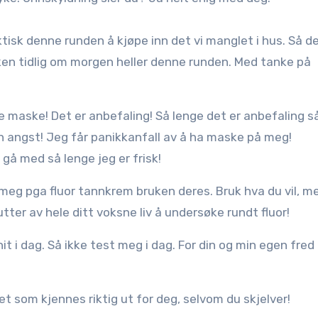
isk denne runden å kjøpe inn det vi manglet i hus. Så de
ikken tidlig om morgen heller denne runden. Med tanke på
ke maske! Det er anbefaling! Så lenge det er anbefaling s
n angst! Jeg får panikkanfall av å ha maske på meg!
e gå med så lenge jeg er frisk!
e meg pga fluor tannkrem bruken deres. Bruk hva du vil, m
utter av hele ditt voksne liv å undersøke rundt fluor!
it i dag. Så ikke test meg i dag. For din og min egen fred
det som kjennes riktig ut for deg, selvom du skjelver!