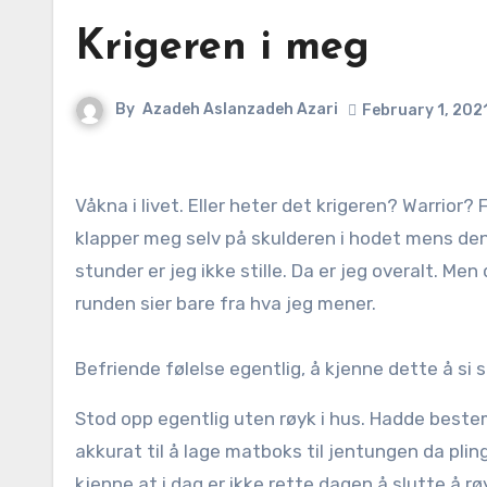
Krigeren i meg
By
Azadeh Aslanzadeh Azari
February 1, 202
Våkna i livet. Eller heter det krigeren? Warrior? Folk utfordre meg og vanligvis pleier jeg å bli stille, stille for jeg
klapper meg selv på skulderen i hodet mens den
stunder er jeg ikke stille. Da er jeg overalt. Men
runden sier bare fra hva jeg mener.
Befriende følelse egentlig, å kjenne dette å si 
Stod opp egentlig uten røyk i hus. Hadde bestem
akkurat til å lage matboks til jentungen da pling
kjenne at i dag er ikke rette dagen å slutte å r