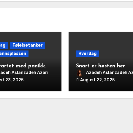
dag
Følelsetanker
annsplassen
Hverdag
tartet med panikk.
Snart er høsten her
adeh Aslanzadeh Azari
Azadeh Aslanzadeh Az
st 23, 2025
August 22, 2025