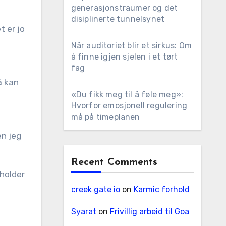
generasjonstraumer og det
disiplinerte tunnelsynet
t er jo
Når auditoriet blir et sirkus: Om
å finne igjen sjelen i et tørt
fag
å kan
«Du fikk meg til å føle meg»:
Hvorfor emosjonell regulering
må på timeplanen
en jeg
Recent Comments
 holder
creek gate io
on
Karmic forhold
Syarat
on
Frivillig arbeid til Goa