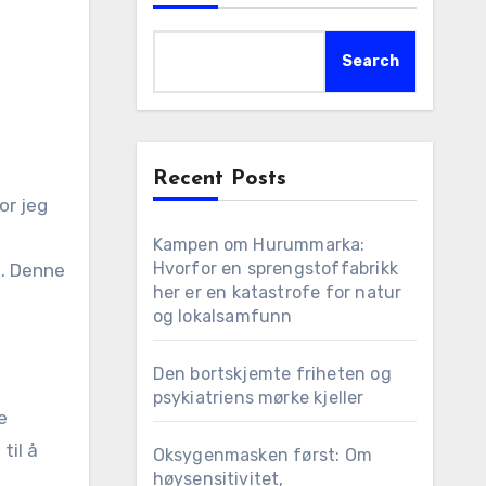
Search
Recent Posts
Kampen om Hurummarka:
Hvorfor en sprengstoffabrikk
t. Denne
her er en katastrofe for natur
og lokalsamfunn
Den bortskjemte friheten og
psykiatriens mørke kjeller
e
til å
Oksygenmasken først: Om
høysensitivitet,