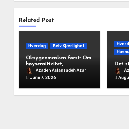
Related Post
Hver
Hverdag
Selv Kjærlighet
Husm
Oksygenmasken først: Om
høysensitivitet,
Det s
generasjonstraumer og
Azadeh Aslanzadeh Azari
Az
det disiplinerte
June 7, 2026
Augu
tunnelsynet