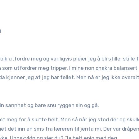
1
 som utfordrer meg tripper. I mine non chakra balansert
 da kjenner jeg at jeg har feilet. Men nå er jeg ikke overal
sin sannhet og bare snu ryggen sin og gå.
t meg for å slutte helt. Men så når jeg stod der og skull
et det inn en sms fra læreren til jenta mi. Der var dråpen 
øyke. Unnskyldning sier du? Ja helt enig med deg.