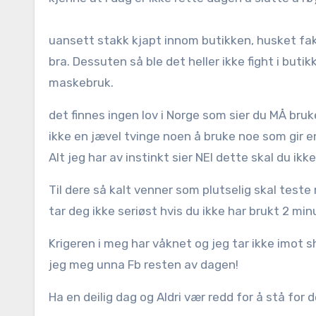
uansett stakk kjapt innom butikken, husket fakt
bra. Dessuten så ble det heller ikke fight i but
maskebruk.
det finnes ingen lov i Norge som sier du MÅ bru
ikke en jævel tvinge noen å bruke noe som gir e
Alt jeg har av instinkt sier NEI dette skal du ikk
Til dere så kalt venner som plutselig skal test
tar deg ikke seriøst hvis du ikke har brukt 2 min
Krigeren i meg har våknet og jeg tar ikke imot sh
jeg meg unna Fb resten av dagen!
Ha en deilig dag og Aldri vær redd for å stå for 