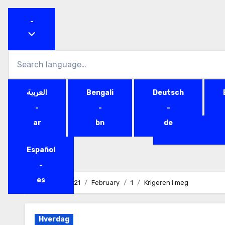
-
Th
العربية
Bengali
Deutsch
-
-
-
ar
bn
de
WorkPage
P
Español
-
es
Home
2021
February
1
Krigeren i meg
Hverdag