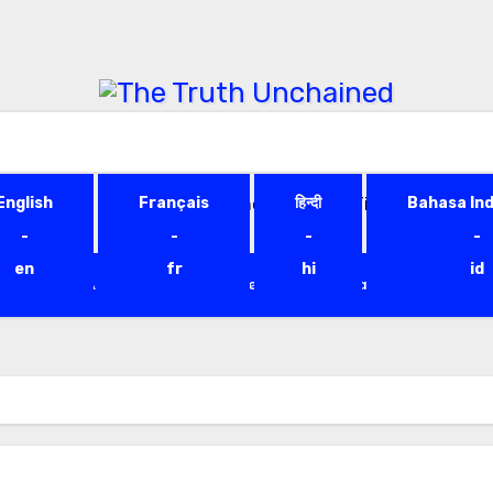
e Truth Unchai
English
Freeing Voices, One Truth at a Time
Français
हिन्दी
Bahasa In
-
-
-
-
en
fr
hi
id
odcast
About Me
Hjertesaker
Brand
Healing