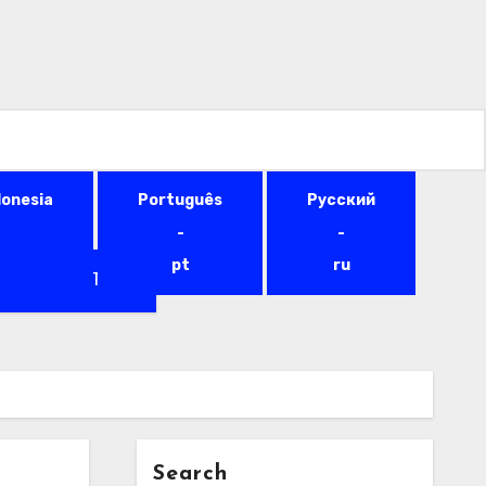
ned
donesia
Português
Русский
-
-
pt
ru
Get In Touch
Search