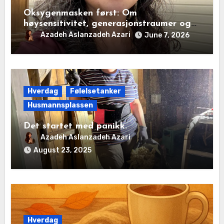
Oksygenmasken først: Om
høysensitivitet, generasjonstraumer og
det disiplinerte tunnelsynet
Azadeh Aslanzadeh Azari
June 7, 2026
Hverdag
Følelsetanker
Husmannsplassen
Det startet med panikk.
Azadeh Aslanzadeh Azari
August 23, 2025
Hverdag