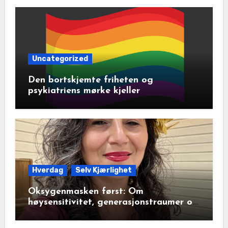
Uncategorized
Den bortskjemte friheten og
psykiatriens mørke kjeller
Hverdag
Selv Kjærlighet
Oksygenmasken først: Om
høysensitivitet, generasjonstraumer og
det disiplinerte tunnelsynet