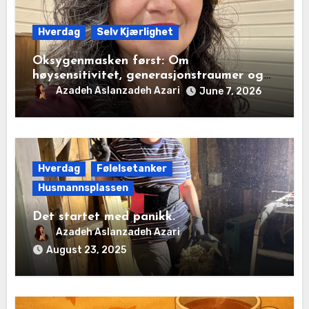
Hverdag
Selv Kjærlighet
Oksygenmasken først: Om
høysensitivitet, generasjonstraumer og
det disiplinerte tunnelsynet
Azadeh Aslanzadeh Azari
June 7, 2026
Hverdag
Følelsetanker
Husmannsplassen
Det startet med panikk.
Azadeh Aslanzadeh Azari
August 23, 2025