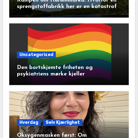
Kampen om Hurummarka: Hvorfor en
sprengstoffabrikk her er en katastrofe
for natur og lokalsamfunn
Uncategorized
Den bortskjemte friheten og
psykiatriens mørke kjeller
Hverdag
Selv Kjærlighet
Oksygenmasken først: Om