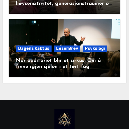
høysensitivitet, generasjonstraumer og
det disiplinerte tunnelsynet
Dagens Kaktus
LeserBrev
Psykologi
Når auditoriet blir et sirkus: Om å
finne igjen sjelen i et tørt fag