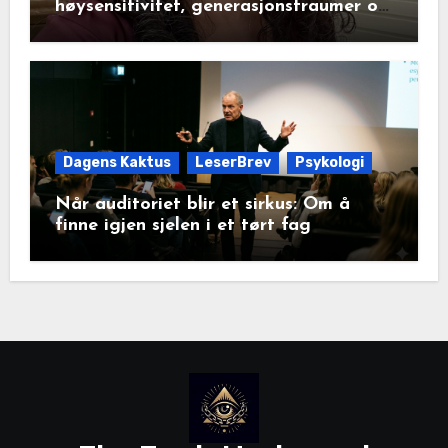
høysensitivitet, generasjonstraumer og
det disiplinerte tunnelsynet
Dagens Kaktus
LeserBrev
Psykologi
Når auditoriet blir et sirkus: Om å
finne igjen sjelen i et tørt fag