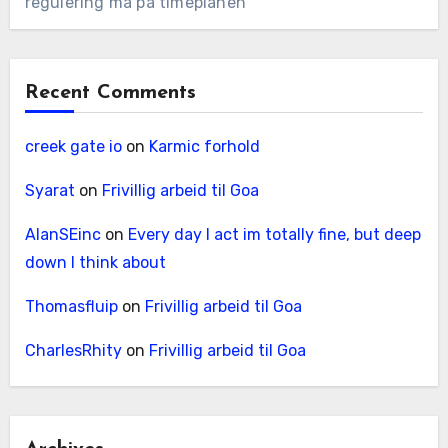
regulering må på timeplanen
Recent Comments
creek gate io
on
Karmic forhold
Syarat
on
Frivillig arbeid til Goa
AlanSEinc
on
Every day I act im totally fine, but deep
down I think about
Thomasfluip
on
Frivillig arbeid til Goa
CharlesRhity
on
Frivillig arbeid til Goa