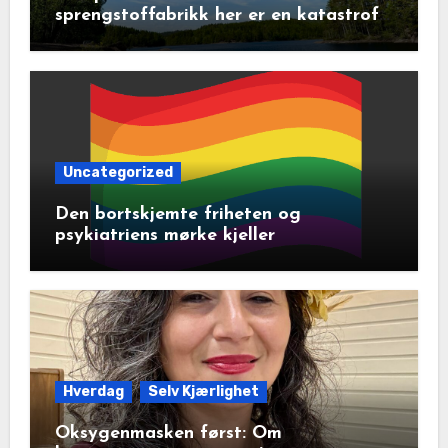
sprengstoffabrikk her er en katastrofe
for natur og lokalsamfunn
Uncategorized
Den bortskjemte friheten og
psykiatriens mørke kjeller
Hverdag
Selv Kjærlighet
Oksygenmasken først: Om