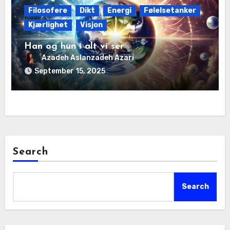
Filosofere
Dikt
Energi
Følelsetanker
Kjærlighet
Visjon
Han og hun i alt vi ser
Azadeh Aslanzadeh Azari
September 15, 2025
Search
Search