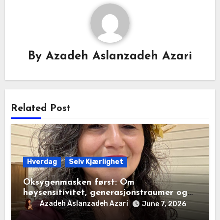
By
Azadeh Aslanzadeh Azari
Related Post
Hverdag
Selv Kjærlighet
Oksygenmasken først: Om
høysensitivitet, generasjonstraumer og
det disiplinerte tunnelsynet
Azadeh Aslanzadeh Azari
June 7, 2026