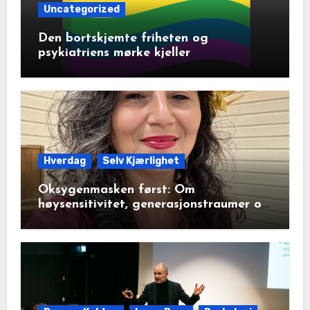
Uncategorized
Den bortskjemte friheten og
psykiatriens mørke kjeller
Hverdag
Selv Kjærlighet
Oksygenmasken først: Om
høysensitivitet, generasjonstraumer og
det disiplinerte tunnelsynet