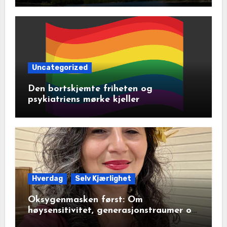
Uncategorized
Den bortskjemte friheten og
psykiatriens mørke kjeller
Hverdag
Selv Kjærlighet
Oksygenmasken først: Om
høysensitivitet, generasjonstraumer og
det disiplinerte tunnelsynet