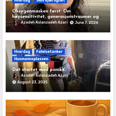
Hverdag
Selv Kjærlighet
Oksygenmasken først: Om
høysensitivitet, generasjonstraumer og
det disiplinerte tunnelsynet
Azadeh Aslanzadeh Azari
June 7, 2026
Hverdag
Følelsetanker
Husmannsplassen
Det startet med panikk.
Azadeh Aslanzadeh Azari
August 23, 2025