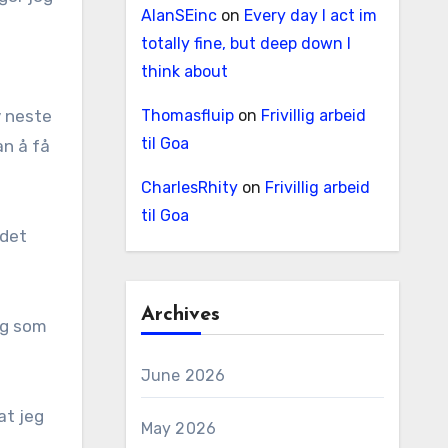
AlanSEinc
on
Every day I act im
totally fine, but deep down I
think about
v neste
Thomasfluip
on
Frivillig arbeid
til Goa
an å få
CharlesRhity
on
Frivillig arbeid
til Goa
 det
Archives
ng som
June 2026
at jeg
May 2026