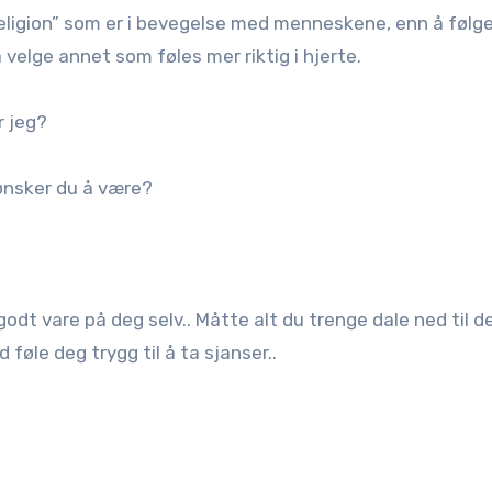
“religion” som er i bevegelse med menneskene, enn å følge
 velge annet som føles mer riktig i hjerte.
r jeg?
ønsker du å være?
godt vare på deg selv.. Måtte alt du trenge dale ned til d
 føle deg trygg til å ta sjanser..