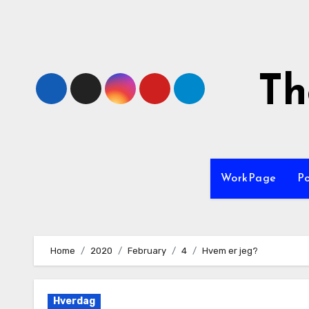
Skip
to
content
Th
WorkPage
P
Home
2020
February
4
Hvem er jeg?
Hverdag