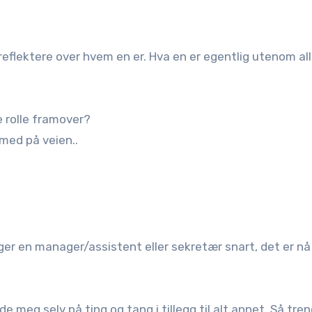
reflektere over hvem en er. Hva en er egentlig utenom al
 rolle framover?
 med på veien..
nger en manager/assistent eller sekretær snart, det er nå
de meg selv på ting og tang i tillegg til alt annet. Så tren