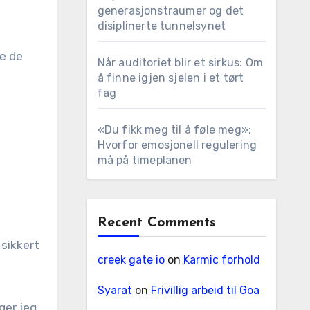
generasjonstraumer og det
disiplinerte tunnelsynet
le de
Når auditoriet blir et sirkus: Om
å finne igjen sjelen i et tørt
fag
«Du fikk meg til å føle meg»:
Hvorfor emosjonell regulering
må på timeplanen
Recent Comments
 sikkert
creek gate io
on
Karmic forhold
Syarat
on
Frivillig arbeid til Goa
ger jeg