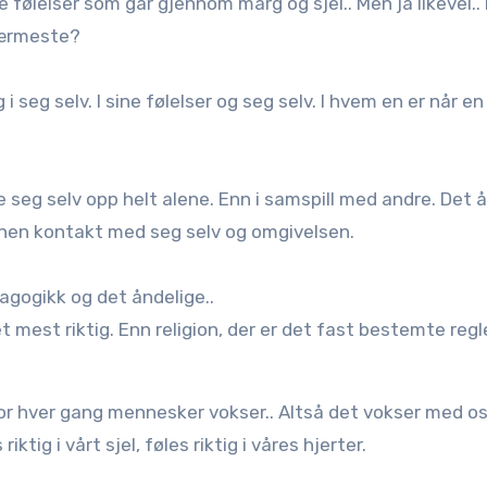
e følelser som går gjennom marg og sjel.. Men ja likevel.
nærmeste?
i seg selv. I sine følelser og seg selv. I hvem en er når en
e seg selv opp helt alene. Enn i samspill med andre. Det å
nen kontakt med seg selv og omgivelsen.
gogikk og det åndelige..
t mest riktig. Enn religion, der er det fast bestemte reg
or hver gang mennesker vokser.. Altså det vokser med os
riktig i vårt sjel, føles riktig i våres hjerter.