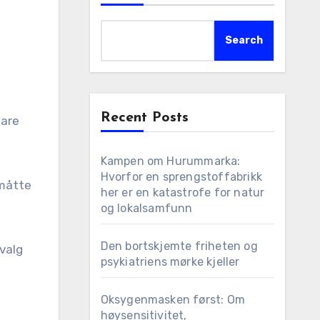
Search
Recent Posts
Kampen om Hurummarka:
Hvorfor en sprengstoffabrikk
 måtte
her er en katastrofe for natur
og lokalsamfunn
Den bortskjemte friheten og
 valg
psykiatriens mørke kjeller
Oksygenmasken først: Om
høysensitivitet,