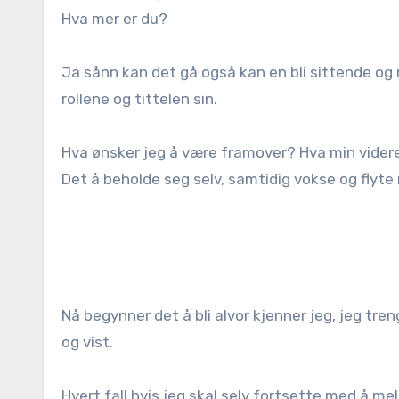
Hva mer er du?
Ja sånn kan det gå også kan en bli sittende og 
rollene og tittelen sin.
Hva ønsker jeg å være framover? Hva min videre
Det å beholde seg selv, samtidig vokse og flyte
Nå begynner det å bli alvor kjenner jeg, jeg tre
og vist.
Hvert fall hvis jeg skal selv fortsette med å mel