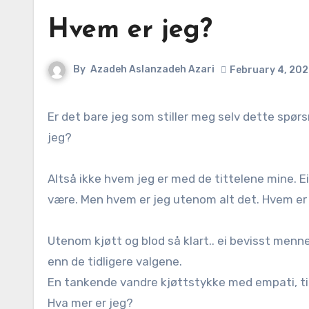
Hvem er jeg?
By
Azadeh Aslanzadeh Azari
February 4, 20
Er det bare jeg som stiller meg selv dette spørsmålet? Og mangt ganger har jeg gjort det i livet. Er det bare
jeg?
Altså ikke hvem jeg er med de tittelene mine. E
være. Men hvem er jeg utenom alt det. Hvem er
Utenom kjøtt og blod så klart.. ei bevisst menne
enn de tidligere valgene.
En tankende vandre kjøttstykke med empati, til 
Hva mer er jeg?