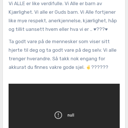
Vi ALLE er like verdifulle. Vi Alle er barn av
Kjærlighet. Vi alle er Guds barn. Vi Alle fortjener
like mye respekt, anerkjennelse, kjærlighet, håp
og tillit uansett hvem eller hva vi er .. ♥️???♥️
Ta godt vare på de mennesker som viser sitt
hjerte til deg og ta godt vare på deg selv. Vi alle
trenger hverandre. Så takk nok engang for
akkurat du finnes vakre gode sjel.
??????