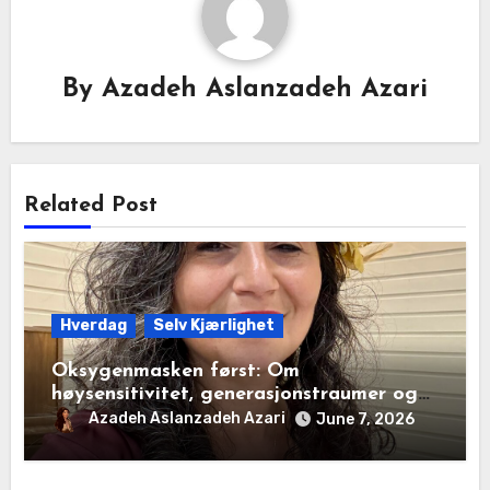
By
Azadeh Aslanzadeh Azari
Related Post
Hverdag
Selv Kjærlighet
Oksygenmasken først: Om
høysensitivitet, generasjonstraumer og
det disiplinerte tunnelsynet
Azadeh Aslanzadeh Azari
June 7, 2026