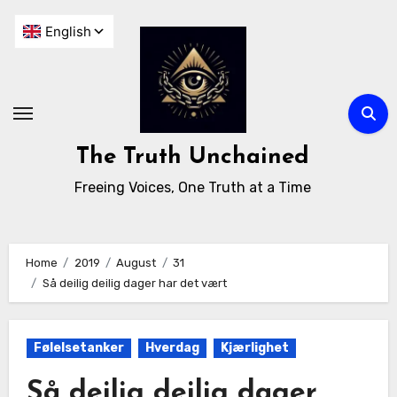
The Truth Unchained
Freeing Voices, One Truth at a Time
Home
2019
August
31
Så deilig deilig dager har det vært
Følelsetanker
Hverdag
Kjærlighet
Så deilig deilig dager