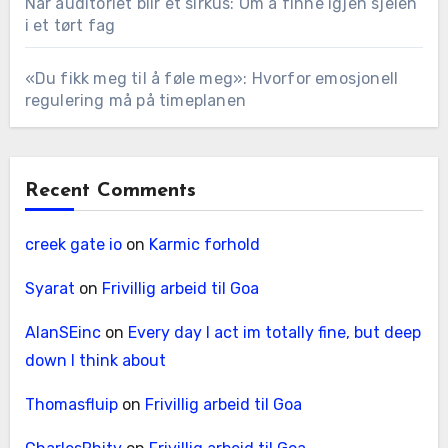
Når auditoriet blir et sirkus: Om å finne igjen sjelen
i et tørt fag
«Du fikk meg til å føle meg»: Hvorfor emosjonell
regulering må på timeplanen
Recent Comments
creek gate io
on
Karmic forhold
Syarat
on
Frivillig arbeid til Goa
AlanSEinc
on
Every day I act im totally fine, but deep
down I think about
Thomasfluip
on
Frivillig arbeid til Goa