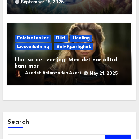
September 15, 2025
Følelsetanker
Dikt
Healing
Livsveiledning
Selv Kjærlighet
Han sa det var jeg. Men det var alltid
hans mor
Azadeh Aslanzadeh Azari
May 21, 2025
Search