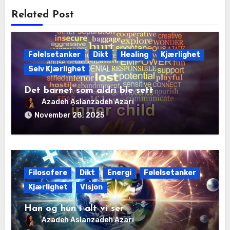
Related Post
Følelsetanker
Dikt
Healing
Kjærlighet
Selv Kjærlighet
Det barnet som aldri ble sett
Azadeh Aslanzadeh Azari
November 28, 2025
Filosofere
Dikt
Energi
Følelsetanker
Kjærlighet
Visjon
Han og hun i alt vi ser
Azadeh Aslanzadeh Azari