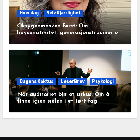
Hverdag
Selv Kjærlighet
Oksygenmasken først: Om
høysensitivitet, generasjonstraumer og
det disiplinerte tunnelsynet
Dagens Kaktus
LeserBrev
Psykologi
Når auditoriet blir et sirkus: Om å
finne igjen sjelen i et tørt fag