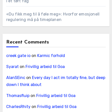
i et tørt fag
«Du fikk meg til å føle meg»: Hvorfor emosjonell
regulering må på timeplanen
Recent Comments
creek gate io
on
Karmic forhold
Syarat
on
Frivillig arbeid til Goa
AlanSEinc
on
Every day I act im totally fine, but deep
down I think about
Thomasfluip
on
Frivillig arbeid til Goa
CharlesRhity
on
Frivillig arbeid til Goa