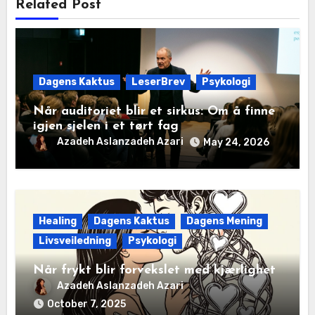
Related Post
Dagens Kaktus
LeserBrev
Psykologi
Når auditoriet blir et sirkus: Om å finne
igjen sjelen i et tørt fag
Azadeh Aslanzadeh Azari
May 24, 2026
Healing
Dagens Kaktus
Dagens Mening
Livsveiledning
Psykologi
Når frykt blir forvekslet med kjærlighet
Azadeh Aslanzadeh Azari
October 7, 2025