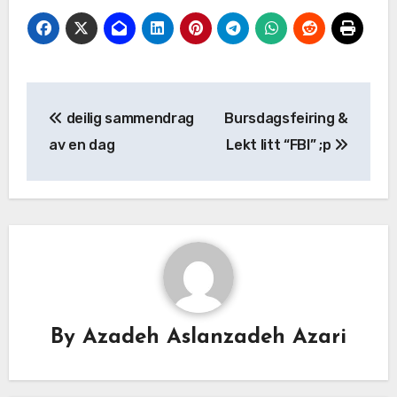
deilig sammendrag
Bursdagsfeiring &
av en dag
Lekt litt “FBI” ;p
By
Azadeh Aslanzadeh Azari