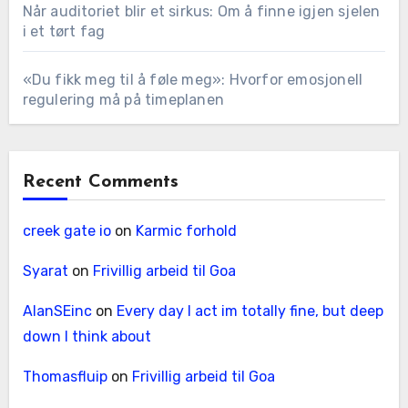
Når auditoriet blir et sirkus: Om å finne igjen sjelen
i et tørt fag
«Du fikk meg til å føle meg»: Hvorfor emosjonell
regulering må på timeplanen
Recent Comments
creek gate io
on
Karmic forhold
Syarat
on
Frivillig arbeid til Goa
AlanSEinc
on
Every day I act im totally fine, but deep
down I think about
Thomasfluip
on
Frivillig arbeid til Goa