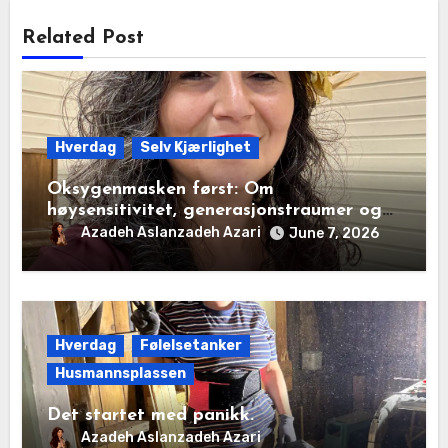
Related Post
Hverdag
Selv Kjærlighet
Oksygenmasken først: Om
høysensitivitet, generasjonstraumer og
det disiplinerte tunnelsynet
Azadeh Aslanzadeh Azari
June 7, 2026
Hverdag
Følelsetanker
Husmannsplassen
Det startet med panikk.
Azadeh Aslanzadeh Azari