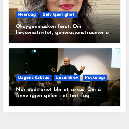
Hverdag
Selv Kjærlighet
Oksygenmasken først: Om
høysensitivitet, generasjonstraumer og
det disiplinerte tunnelsynet
Dagens Kaktus
LeserBrev
Psykologi
Når auditoriet blir et sirkus: Om å
finne igjen sjelen i et tørt fag