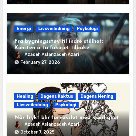
Energi
Livsveiledning
Psykologi
Fra bygningsstøy til indre stillhet:
Kunsten å ta fokuset tilbake
Azadeh Aslanzadeh Azari
February 27, 2026
Healing
Dagens Kaktus
Dagens Mening
Livsveiledning
Psykologi
Når frykt blir forvekslet med kjærlighet
Azadeh Aslanzadeh Azari
October 7, 2025