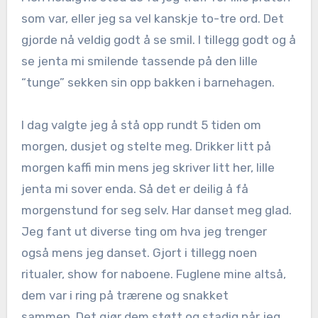
som var, eller jeg sa vel kanskje to-tre ord. Det
gjorde nå veldig godt å se smil. I tillegg godt og å
se jenta mi smilende tassende på den lille
“tunge” sekken sin opp bakken i barnehagen.
I dag valgte jeg å stå opp rundt 5 tiden om
morgen, dusjet og stelte meg. Drikker litt på
morgen kaffi min mens jeg skriver litt her, lille
jenta mi sover enda. Så det er deilig å få
morgenstund for seg selv. Har danset meg glad.
Jeg fant ut diverse ting om hva jeg trenger
også mens jeg danset. Gjort i tillegg noen
ritualer, show for naboene. Fuglene mine altså,
dem var i ring på trærene og snakket
sammen. Det gjør dem støtt og stadig når jeg