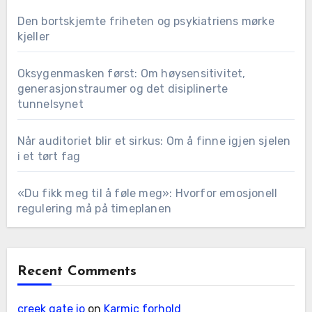
Den bortskjemte friheten og psykiatriens mørke
kjeller
Oksygenmasken først: Om høysensitivitet,
generasjonstraumer og det disiplinerte
tunnelsynet
Når auditoriet blir et sirkus: Om å finne igjen sjelen
i et tørt fag
«Du fikk meg til å føle meg»: Hvorfor emosjonell
regulering må på timeplanen
Recent Comments
creek gate io
on
Karmic forhold