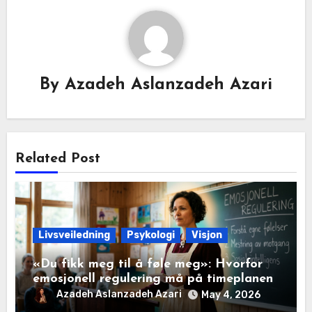
By
Azadeh Aslanzadeh Azari
Related Post
Livsveiledning
Psykologi
Visjon
«Du fikk meg til å føle meg»: Hvorfor
emosjonell regulering må på timeplanen
Azadeh Aslanzadeh Azari
May 4, 2026