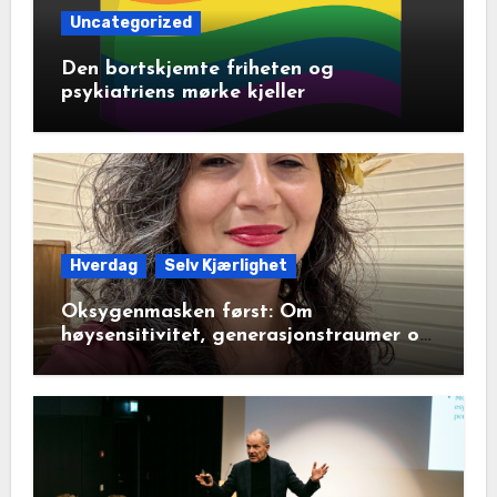
Uncategorized
Den bortskjemte friheten og
psykiatriens mørke kjeller
Hverdag
Selv Kjærlighet
Oksygenmasken først: Om
høysensitivitet, generasjonstraumer og
det disiplinerte tunnelsynet