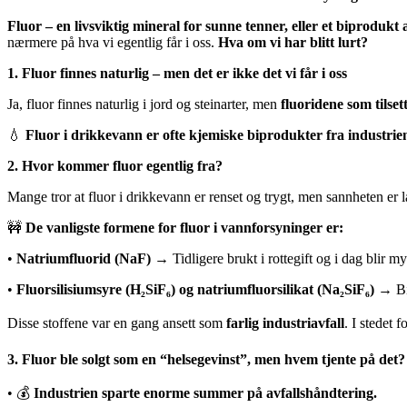
Fluor – en livsviktig mineral for sunne tenner, eller et biprodukt
nærmere på hva vi egentlig får i oss.
Hva om vi har blitt lurt?
1. Fluor finnes naturlig – men det er ikke det vi får i oss
Ja, fluor finnes naturlig i jord og steinarter, men
fluoridene som tilse
💧
Fluor i drikkevann er ofte kjemiske biprodukter fra industrie
2. Hvor kommer fluor egentlig fra?
Mange tror at fluor i drikkevann er renset og trygt, men sannheten er la
🚧
De vanligste formene for fluor i vannforsyninger er:
•
Natriumfluorid (NaF)
→ Tidligere brukt i rottegift og i dag blir m
•
Fluorsilisiumsyre (H₂SiF₆) og natriumfluorsilikat (Na₂SiF₆)
→ Bi
Disse stoffene var en gang ansett som
farlig industriavfall
. I stedet 
3. Fluor ble solgt som en “helsegevinst”, men hvem tjente på det?
• 💰
Industrien sparte enorme summer på avfallshåndtering.