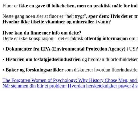
Fluor er
ikke en gave til folkehelsen, men en praktisk måte for ind
Neste gang noen sier at fluor er “helt trygt”,
spør dem: Hvis det er tr
Hvorfor ikke tilsette vitaminer og mineraller i vann?
Hvor kan du finne mer info om dette?
Dette er ikke konspirasjon – det er faktisk
offentlig informasjon
om ma
•
Dokumenter fra EPA (Environmental Protection Agency)
i USA 
•
Historien om fosfatgjødselindustrien
og hvordan fluorforbindelser b
•
Bøker og forskningsartikler
som diskuterer hvordan fluorindustrien
The Forgotten Women of Psychology: Why History Chose Men, an
Når stemmen din blir et problem: Hvordan hersketeknikker prøver å stil