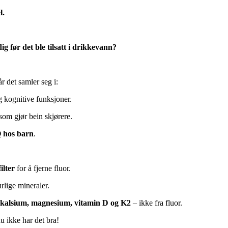
l.
ig før det ble tilsatt i drikkevann?
år det samler seg i:
kognitive funksjoner.
 som gjør bein skjørere.
Q hos barn
.
ilter
for å fjerne fluor.
rlige mineraler.
kalsium, magnesium, vitamin D og K2
– ikke fra fluor.
u ikke har det bra!