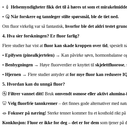
• 💉
Helsemyndigheter fikk det til å høres ut som et mirakelmidde
• 🤐
Når forskere og tannleger stilte spørsmål, ble de tiet ned.
Om fluor virkelig var så fantastisk,
hvorfor ble det aldri testet grund
4. Hva sier forskningen? Er fluor farlig?
Flere studier har vist at
fluor kan skade kroppen over tid
, spesielt n
•
Epifysen (pinealkjertelen)
→ Kan påvirke søvn, hormonbalanse og 
•
Benbygningen
→ Høye fluorverdier er knyttet til
skjelettfluorose
,
•
Hjernen
→ Flere studier antyder at
for mye fluor kan redusere I
5. Hvordan kan du unngå fluor?
🚰
Filtrer vannet ditt!
Bruk
omvendt osmose eller aktivt alumina-f
🦷
Velg fluorfrie tannkremer
– det finnes gode alternativer med natu
🥗
Fokuser på næring!
Sterke tenner kommer fra et kosthold rikt på
Konklusjon: Fluor er ikke for deg – det er for dem
som tjener på d