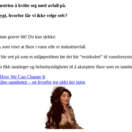
ustrien å kvitte seg med avfall på.
ygt, hvorfor får vi ikke velge selv?
n graver litt! Du kan sjekke:
som viser at fluor i vann ofte er industriavfall.
le sett på som et miljøproblem før det ble “resirkulert” til vannforsyni
 fikk tannleger og helsemyndigheter til å akseptere fluor som en tannhe
d How We Can Change It
ne sannheten – og hvorfor jeg aldri tier igjen