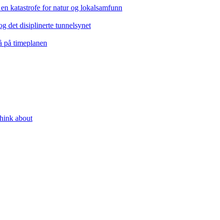
n katastrofe for natur og lokalsamfunn
 det disiplinerte tunnelsynet
å på timeplanen
think about