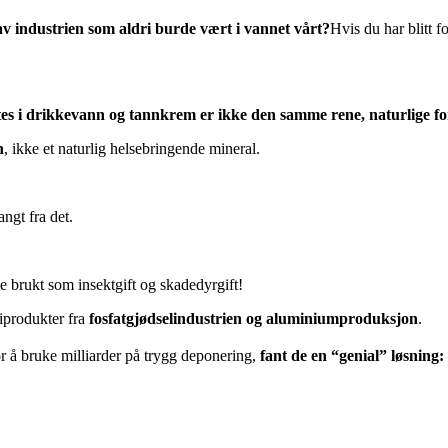
 av industrien som aldri burde vært i vannet vårt?
Hvis du har blitt f
ttes i drikkevann og tannkrem er ikke den samme rene, naturlige 
n
, ikke et naturlig helsebringende mineral.
ngt fra det.
ye brukt som insektgift og skadedyrgift!
produkter fra
fosfatgjødselindustrien og aluminiumproduksjon
.
for å bruke milliarder på trygg deponering,
fant de en “genial” løsning: