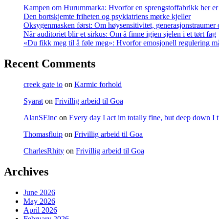
Kampen om Hurummarka: Hvorfor en sprengstoffabrikk her er e
Den bortskjemte friheten og psykiatriens mørke kjeller
Oksygenmasken først: Om høysensitivitet, generasjonstraumer og
Når auditoriet blir et sirkus: Om å finne igjen sjelen i et tørt fag
«Du fikk meg til å føle meg»: Hvorfor emosjonell regulering m
Recent Comments
creek gate io
on
Karmic forhold
Syarat
on
Frivillig arbeid til Goa
AlanSEinc
on
Every day I act im totally fine, but deep down I 
Thomasfluip
on
Frivillig arbeid til Goa
CharlesRhity
on
Frivillig arbeid til Goa
Archives
June 2026
May 2026
April 2026
February 2026