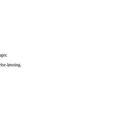
nger.
lse-løsning.