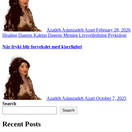
Azadeh Aslanzadeh Azari
February 28, 2026
Healing
Dagens Kaktus
Dagens Mening
Livsveiledning
Psykologi
Når frykt blir forvekslet med kjærlighet
Azadeh Aslanzadeh Azari
October 7, 2025
Search
Search
Recent Posts