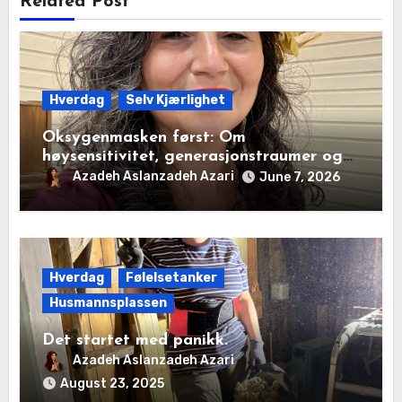
Related Post
Hverdag
Selv Kjærlighet
Oksygenmasken først: Om
høysensitivitet, generasjonstraumer og
det disiplinerte tunnelsynet
Azadeh Aslanzadeh Azari
June 7, 2026
Hverdag
Følelsetanker
Husmannsplassen
Det startet med panikk.
Azadeh Aslanzadeh Azari
August 23, 2025