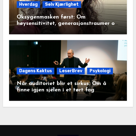
Hverdag
Selv Kjærlighet
Oksygenmasken først: Om
høysensitivitet, generasjonstraumer og
det disiplinerte tunnelsynet
Dagens Kaktus
LeserBrev
Psykologi
Når auditoriet blir et sirkus: Om å
finne igjen sjelen i et tørt fag