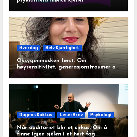
psykiatriens mørke kjeller
Hverdag
Selv Kjærlighet
Oksygenmasken først: Om
høysensitivitet, generasjonstraumer og
det disiplinerte tunnelsynet
Dagens Kaktus
LeserBrev
Psykologi
Når auditoriet blir et sirkus: Om å
finne igjen sjelen i et tørt fag