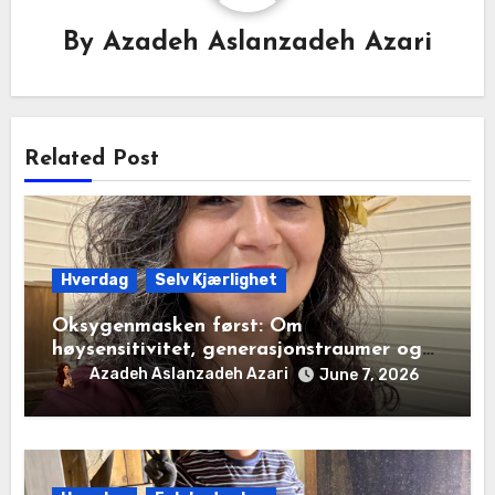
By
Azadeh Aslanzadeh Azari
Related Post
Hverdag
Selv Kjærlighet
Oksygenmasken først: Om
høysensitivitet, generasjonstraumer og
det disiplinerte tunnelsynet
Azadeh Aslanzadeh Azari
June 7, 2026