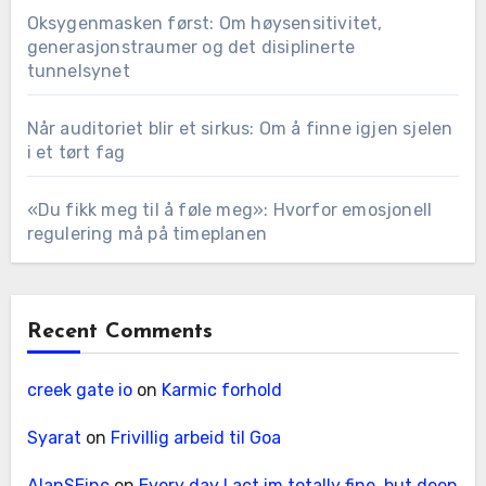
Oksygenmasken først: Om høysensitivitet,
generasjonstraumer og det disiplinerte
tunnelsynet
Når auditoriet blir et sirkus: Om å finne igjen sjelen
i et tørt fag
«Du fikk meg til å føle meg»: Hvorfor emosjonell
regulering må på timeplanen
Recent Comments
creek gate io
on
Karmic forhold
Syarat
on
Frivillig arbeid til Goa
AlanSEinc
on
Every day I act im totally fine, but deep