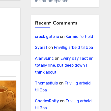
må på timeplanen
Recent Comments
creek gate io
on
Karmic forhold
Syarat
on
Frivillig arbeid til Goa
AlanSEinc
on
Every day I act im
totally fine, but deep down I
think about
Thomasfluip
on
Frivillig arbeid
til Goa
CharlesRhity
on
Frivillig arbeid
til Goa