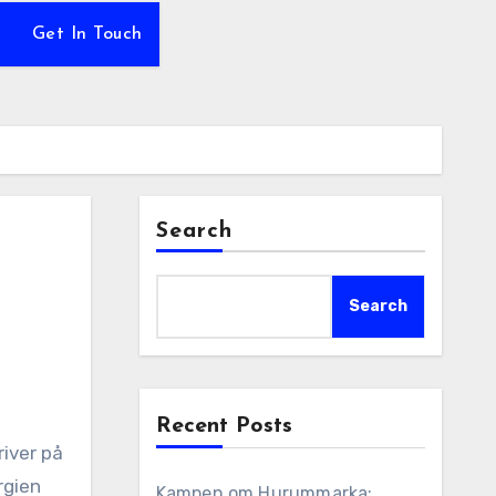
Get In Touch
Search
Search
Recent Posts
rgien
Kampen om Hurummarka: