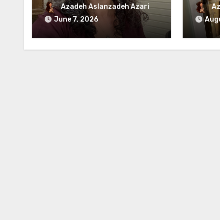
generasjonstraumer og
Azadeh Aslanzadeh Azari
Az
det disiplinerte
June 7, 2026
Augu
tunnelsynet