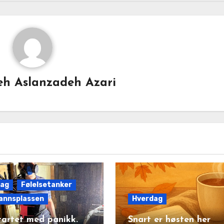
h Aslanzadeh Azari
dag
Følelsetanker
annsplassen
Hverdag
tartet med panikk.
Snart er høsten her