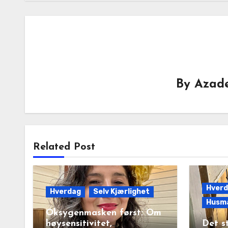
By
Azade
Related Post
Hver
Hverdag
Selv Kjærlighet
Husm
Oksygenmasken først: Om
høysensitivitet,
Det s