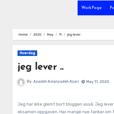
WorkPage
P
Home
2020
May
11
jeg lever ..
Hverdag
jeg lever ..
By
Azadeh Aslanzadeh Azari
May 11, 2020
Jeg har ikke glemt bort bloggen asså. Jeg lever! Jeg har ommøblert, driver ute og inne, reflekterer og skriver på
eksamen oppgaven. Har mange nye tanker om fors