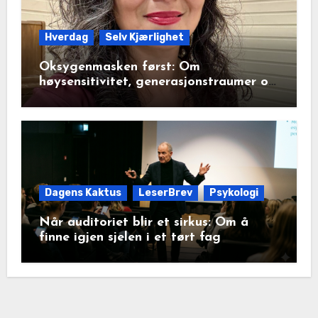
Hverdag
Selv Kjærlighet
Oksygenmasken først: Om
høysensitivitet, generasjonstraumer og
det disiplinerte tunnelsynet
Dagens Kaktus
LeserBrev
Psykologi
Når auditoriet blir et sirkus: Om å
finne igjen sjelen i et tørt fag