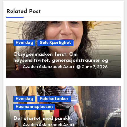
Related Post
Hverdag
Selv Kjærlighet
Oksygenmasken først: Om
høysensitivitet, generasjonstraumer og
det disiplinerte tunnelsynet
Azadeh Aslanzadeh Azari
June 7, 2026
Hverdag
Følelsetanker
Husmannsplassen
Det startet med panikk.
Azadeh Aslanzadeh Azari