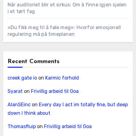
Når auditoriet blir et sirkus: Om å finne igjen sjelen
i et tørt fag
«Du fikk meg til å føle meg»: Hvorfor emosjonell
regulering må på timeplanen
Recent Comments
creek gate io
on
Karmic forhold
Syarat
on
Frivillig arbeid til Goa
AlanSEinc
on
Every day I act im totally fine, but deep
down I think about
Thomasfluip
on
Frivillig arbeid til Goa