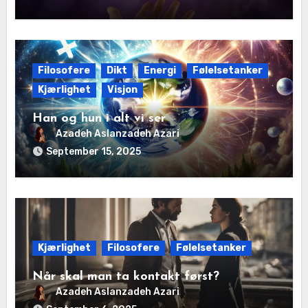
Filosofere
Dikt
Energi
Følelsetanker
Kjærlighet
Visjon
Han og hun i alt vi ser
Azadeh Aslanzadeh Azari
September 15, 2025
Kjærlighet
Filosofere
Følelsetanker
Når skal man ta kontakt først?
Azadeh Aslanzadeh Azari