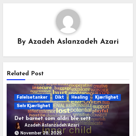
By
Azadeh Aslanzadeh Azari
Related Post
Følelsetanker
Dikt
Healing
Kjærlighet
Selv Kjærlighet
Det barnet som aldri ble sett
Azadeh Aslanzadeh Azari
November 28, 2025