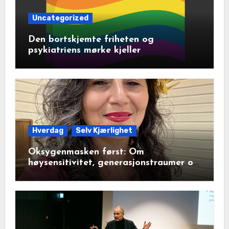
Uncategorized
Den bortskjemte friheten og
psykiatriens mørke kjeller
Hverdag
Selv Kjærlighet
Oksygenmasken først: Om
høysensitivitet, generasjonstraumer og
det disiplinerte tunnelsynet