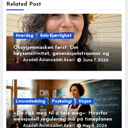
Related Post
Hverdag
Selv Kjærlighet
Oksygenmasken først: Om
høysensitivitet, generasjonstraumer og
det disiplinerte tunnelsynet
Azadeh Aslanzadeh Azari
June 7, 2026
Livsveiledning
Psykologi
Visjon
«Du fikk meg til å føle meg»: Hvorfor
emosjonell regulering må på timeplanen
Azadeh Aslanzadeh Azari
May 4, 2026