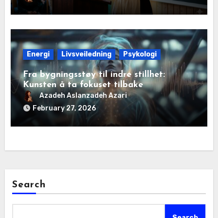
Energi
Livsveiledning
Psykologi
Fra bygningsstøy til indre stillhet:
Kunsten å ta fokuset tilbake
Azadeh Aslanzadeh Azari
February 27, 2026
Search
Search