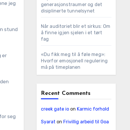
ene jeg
generasjonstraumer og det
disiplinerte tunnelsynet
Når auditoriet blir et sirkus: Om
 en stund
å finne igjen sjelen i et tørt
fag
«Du fikk meg til å føle meg»:
g er
Hvorfor emosjonell regulering
må på timeplanen
 den
Recent Comments
creek gate io
on
Karmic forhold
for seg
Syarat
on
Frivillig arbeid til Goa