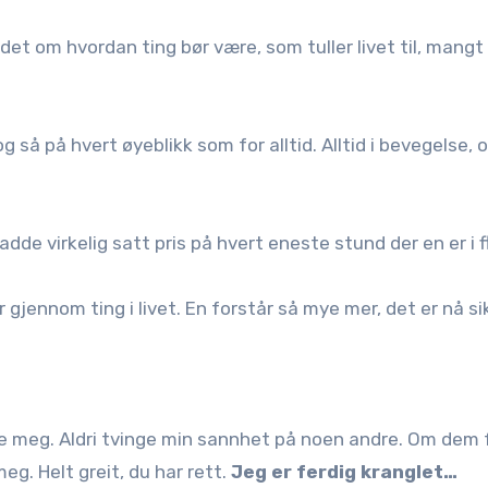
hodet om hvordan ting bør være, som tuller livet til, mang
så på hvert øyeblikk som for alltid. Alltid i bevegelse, o
dde virkelig satt pris på hvert eneste stund der en er i f
 gjennom ting i livet. En forstår så mye mer, det er nå si
rte meg. Aldri tvinge min sannhet på noen andre. Om dem 
g. Helt greit, du har rett.
Jeg er ferdig kranglet…