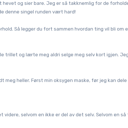
 hevet og sier bare. Jeg er så takknemlig for de forhold
e denne singel runden vært hard!
s forhold. Så legger du fort sammen hvordan ting vil bli om
e trillet og lærte meg aldri selge meg selv kort igjen. Je
dt meg heller. Først min oksygen maske, før jeg kan dele
 videre, selvom en ikke er del av det selv. Selvom en så 