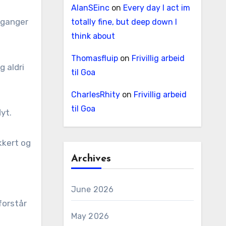
AlanSEinc
on
Every day I act im
t ganger
totally fine, but deep down I
think about
Thomasfluip
on
Frivillig arbeid
g aldri
til Goa
CharlesRhity
on
Frivillig arbeid
til Goa
lyt.
kkert og
Archives
June 2026
forstår
May 2026