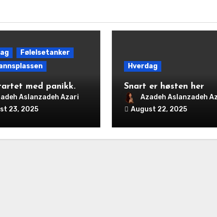
dag
Følelsetanker
annsplassen
Hverdag
tartet med panikk.
Snart er høsten her
adeh Aslanzadeh Azari
Azadeh Aslanzadeh Az
st 23, 2025
August 22, 2025