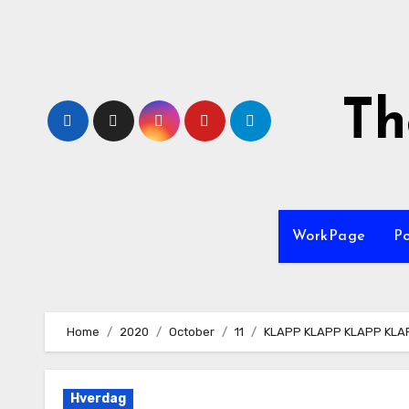
Skip
to
content
Th
WorkPage
P
Home
2020
October
11
KLAPP KLAPP KLAPP KLA
Hverdag