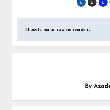
Post
hodet smerte fra annen verden …
navigation
By
Azade