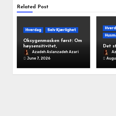
Related Post
Hver
Hverdag
Selv Kjærlighet
Husm
Oksygenmasken først: Om
høysensitivitet,
Det s
generasjonstraumer og
Azadeh Aslanzadeh Azari
Az
det disiplinerte
June 7, 2026
Augu
tunnelsynet